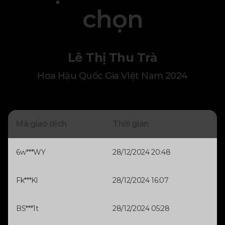
chọn
Lê Thị Thu Trà
Hoa Hậu Quốc Gia VIệt Nam 2024
Mã giao dịch
Thời gian
6w***WY
28/12/2024 20:48
Fk***Kl
28/12/2024 16:07
BS***1t
28/12/2024 05:28