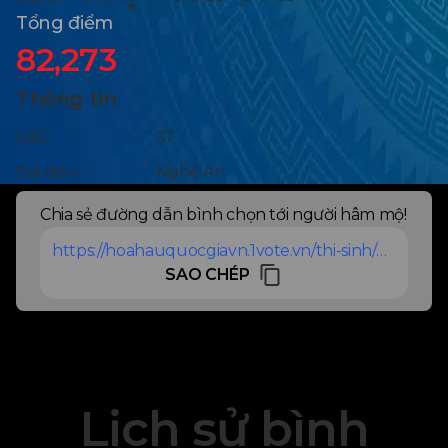
Tổng điểm
82,273
Thông tin
SBD
:
37
Đại diện
:
Nghệ An
Chia sẻ đường dẫn bình chọn tới người hâm mộ!
https://hoahauquocgiavn.1vote.vn/thi-sinh/nguoidepduocyeuthichnhat/le-thi-thu-tra-37
SAO CHÉP
Lịch sử bình