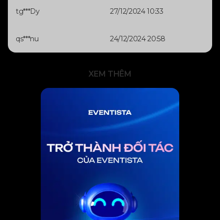
tg***Dy
27/12/2024 10:33
qs***nu
24/12/2024 20:58
XEM THÊM