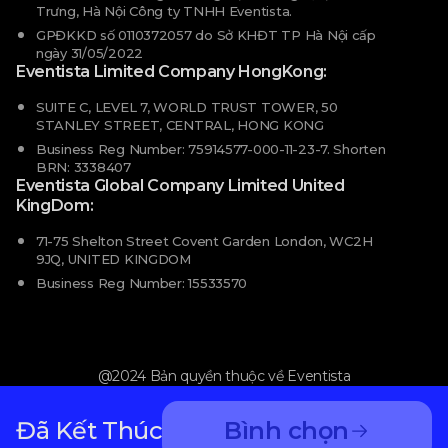
Trưng, Hà Nội Công ty TNHH Eventista.
GPĐKKD số 0110372057 do Sở KHĐT TP Hà Nội cấp
ngày 31/05/2022
Eventista Limited Company HongKong:
SUITE C, LEVEL 7, WORLD TRUST TOWER, 50
STANLEY STREET, CENTRAL, HONG KONG
Business Reg Number: 75914577-000-11-23-7. Shorten
BRN: 3338407
Eventista Global Company Limited United
KingDom:
71-75 Shelton Street Covent Garden London, WC2H
9JQ, UNITED KINGDOM
Business Reg Number: 15533570
@2024 Bản quyền thuộc về Eventista
Đã Kết Thúc
Bình chọn